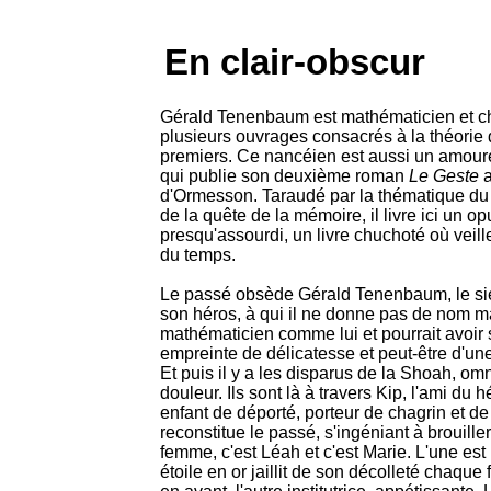
En clair-obscur
Gérald Tenenbaum est mathématicien et ch
plusieurs ouvrages consacrés à la théori
premiers. Ce nancéien est aussi un amoureu
qui publie son deuxième roman
Le Geste
a
d'Ormesson. Taraudé par la thématique du 
de la quête de la mémoire, il livre ici un o
presqu'assourdi, un livre chuchoté où veil
du temps.
Le passé obsède Gérald Tenenbaum, le sien
son héros, à qui il ne donne pas de nom ma
mathématicien comme lui et pourrait avoir 
empreinte de délicatesse et peut-être d'un
Et puis il y a les disparus de la Shoah, omn
douleur. Ils sont là à travers Kip, l'ami du 
enfant de déporté, porteur de chagrin et de 
reconstitue le passé, s'ingéniant à brouiller
femme, c'est Léah et c'est Marie. L'une est l
étoile en or jaillit de son décolleté chaque